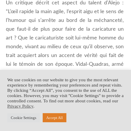
Un critique décrit cet aspect du talent d’Alejo :
“L’œil rapide la main agile, l‘esprit aigu et le sens de
l’humour qui s’arrête au bord de la méchanceté,
que faut-il de plus pour faire de la caricature un
art ? Que le caricaturiste soit lui-même homme du
monde, vivant au milieu de ceux qu’il observe, son
trait acquiert alors un accent de vérité qui fait de
lui le témoin de son époque. Vidal-Quadras, armé
de sa plume, écrit à sa manière la chronique de
We use cookies on our website to give you the most relevant
son temps”.
experience by remembering your preferences and repeat visits.
By clicking “Accept All”, you consent to the use of ALL the
cookies. However, you may visit "Cookie Settings" to provide a
Copyright © 2003 - 2020 • Alejo Vidal-Quadras Fondation •
controlled consent. To find out more about cookies, read our
Development:
Privacy Policy
.
Cookie Settings
Accept All