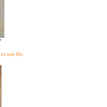
e
t son fils