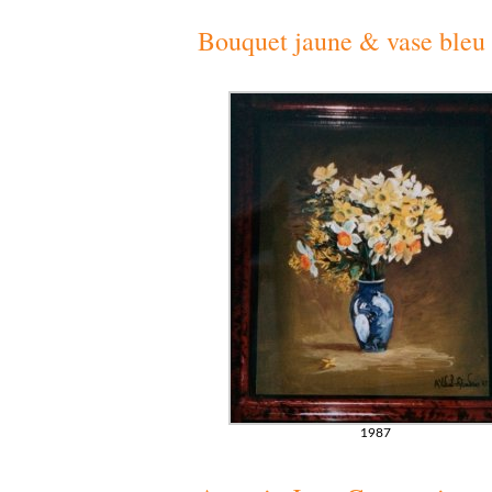
Bouquet jaune & vase bleu
1987